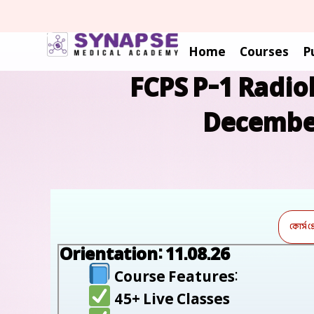
Skip
To
Content
Home
Courses
P
FCPS P-1 Radio
December
কোর্স প
Orientation
: 11.08.26
Course Features:
45+ Live Classes