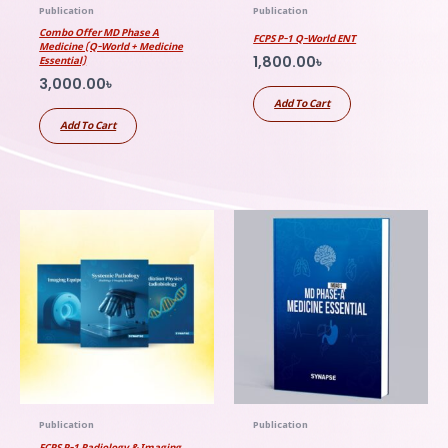
Publication
Publication
Combo Offer MD Phase A
FCPS P-1 Q-World ENT
Medicine (Q-World + Medicine
1,800.00
৳
Essential)
3,000.00
৳
Add To Cart
Add To Cart
Publication
Publication
FCPS P-1 Radiology & Imaging