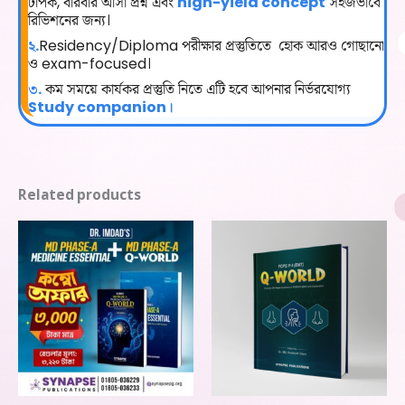
টপিক, বারবার আসা প্রশ্ন এবং
high-yield concept
সহজভাবে
রিভিশনের জন্য।
২.
Residency/Diploma পরীক্ষার প্রস্তুতিতে হোক আরও গোছানো
ও exam-focused।
৩.
কম সময়ে কার্যকর প্রস্তুতি নিতে এটি হবে আপনার নির্ভরযোগ্য
Study companion।
Related products