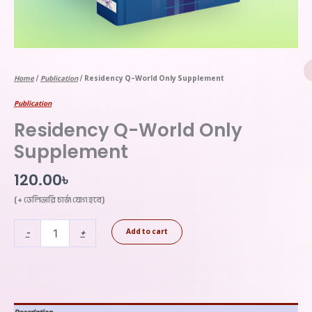
Home
/
Publication
/ Residency Q-World Only Supplement
Publication
Residency Q-World Only
Supplement
120.00
৳
(+ ডেলিভারি চার্জ যোগ হবে)
-
+
Add to cart