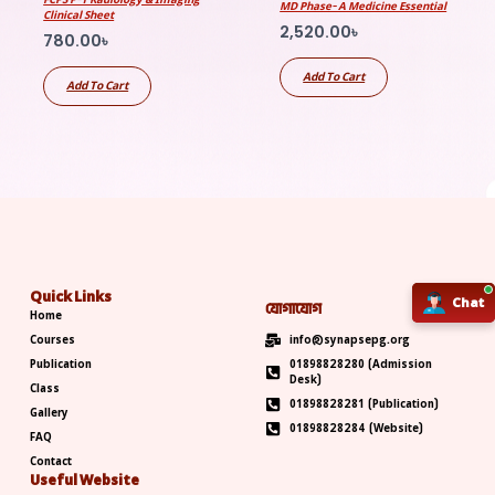
MD Phase- A Medicine Essential
Clinical Sheet
2,520.00
৳
780.00
৳
Add To Cart
Add To Cart
Quick Links
Chat
Chat
যোগাযোগ
Home
Courses
info@synapsepg.org
Publication
01898828280 (Admission
Desk)
Class
01898828281 (Publication)
Gallery
01898828284 (Website)
FAQ
Contact
Useful Website