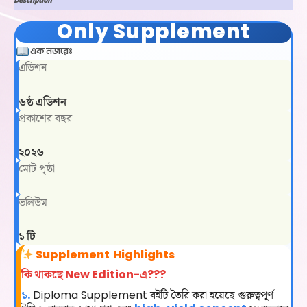
Description
Only Supplement
এক নজরেঃ
এডিশন
৬ষ্ঠ এডিশন
প্রকাশের বছর
২০২৬
মোট পৃষ্ঠা
ভলিউম
১ টি
Supplement
Highlights
কি থাকছে New Edition-এ???
১.
Diploma Supplement বইটি তৈরি করা হয়েছে গুরুত্বপূর্ণ