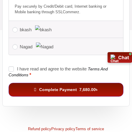
Pay securely by Credit/Debit card, Internet banking or
Mobile banking through SSLCommerz.
bkash
Nagad
Chat
Chat
I have read and agree to the website
Terms And
*
Conditions
Complete Payment 7,680.00৳
Refund policy
Privacy policy
Terms of service