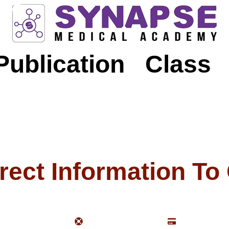
Publication
Class
rect Information To
SL secured checkout
24/7 support available
All Payment 