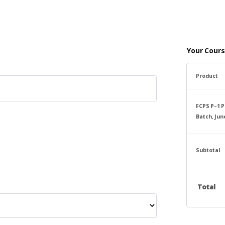
Your Cours
Product
FCPS P-1 P
Batch, Ju
Subtotal
Total