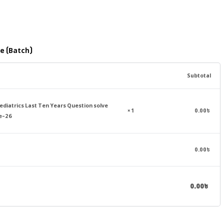
e (Batch)
Subtotal
ediatrics Last Ten Years Question solve
0.00
৳
× 1
ne-26
0.00
৳
0.00
৳