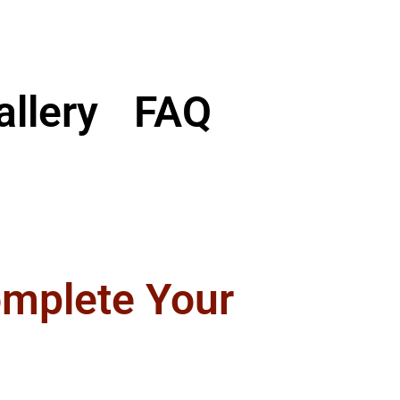
allery
FAQ
omplete Your
t option