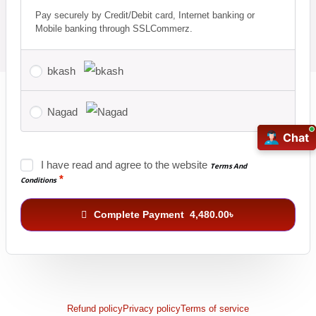
Pay securely by Credit/Debit card, Internet banking or
Mobile banking through SSLCommerz.
bkash
Nagad
Chat
Chat
I have read and agree to the website
Terms And
*
Conditions
Complete Payment 4,480.00৳
Refund policy
Privacy policy
Terms of service